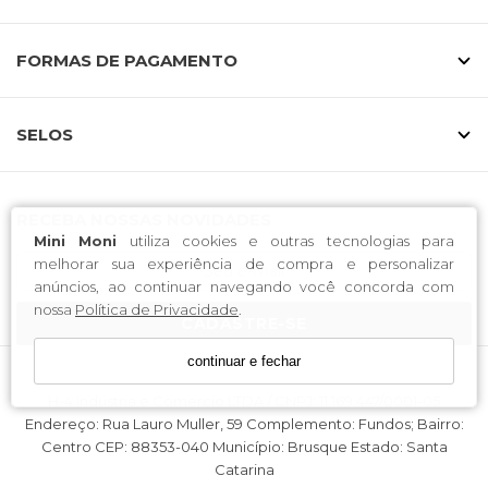
FORMAS DE PAGAMENTO
SELOS
RECEBA NOSSAS NOVIDADES
Mini Moni
utiliza cookies e outras tecnologias para
melhorar sua experiência de compra e personalizar
anúncios, ao continuar navegando você concorda com
nossa
Política de Privacidade
.
CADASTRE-SE
continuar e fechar
H-4 Industria e Comercio LTDA / CNPJ: 11.169.447/0001-05
Endereço: Rua Lauro Muller, 59 Complemento: Fundos; Bairro:
Centro CEP: 88353-040 Município: Brusque Estado: Santa
Catarina