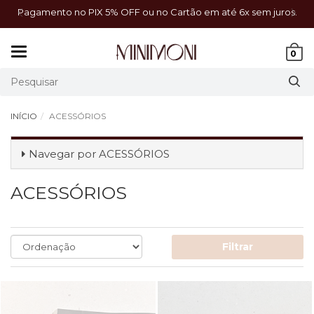
a!
Pagamento no PIX 5% OFF ou no Cartão em até 6x sem juros.
Mudar
0
navegação
INÍCIO
ACESSÓRIOS
Navegar por
ACESSÓRIOS
ACESSÓRIOS
Filtrar