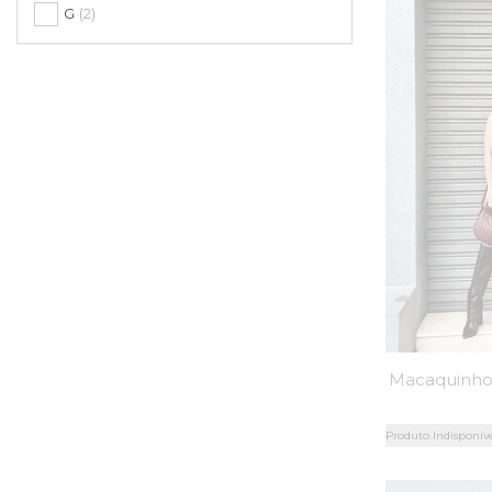
G
(2)
Produto Indisponív