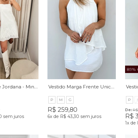
89% 
Vestido Laise Jordana - MiniMoni
Vestido Marga Frente Unica -MiniMoni
P
M
G
P
0
R$ 259,80
De: 
R$
R$ 
0
sem juros
6x
de
R$ 43,30
sem juros
1x
de