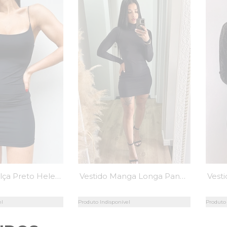
Vestido de Alça Preto Helen - MiniMoni
Vestido Manga Longa Pandora Preto - Mini Moni
el
Produto Indisponível
Produto 