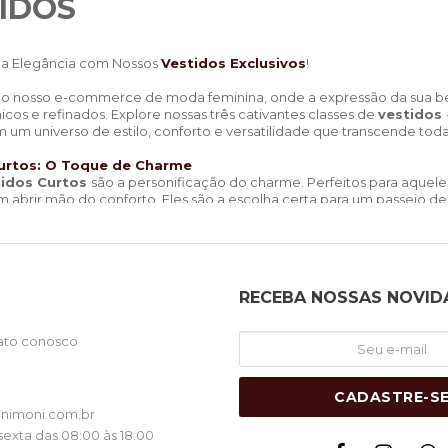
IDOS
a Elegância com Nossos
Vestidos Exclusivos
!
o nosso e-commerce de moda feminina, onde a expressão da sua bel
icos e refinados. Explore nossas três cativantes classes de
vestidos
um universo de estilo, conforto e versatilidade que transcende toda
urtos
: O Toque de Charme
idos Curtos
são a personificação do charme. Perfeitos para aquel
 abrir mão do conforto. Eles são a escolha certa para um passeio 
cidade. Use-os com uma
jaqueta
de couro para um toque de ousad
estilo.
di: Elegância Versátil
Midi são o equilíbrio perfeito entre sofisticação e praticidade. Com
RECEBA NOSSAS NOVID
o a um jantar romântico. Sua versatilidade os torna ideais para even
ue profissional ou com
acessórios
vibrantes para uma dose extra de
ato conosco
Longos
: Grande Estilo, Sempre
acto máximo e um estilo deslumbrante, nossos
vestidos longos
são
1
CADASTRE-S
me da elegância. Com um fino acabamento e design único, nossos
ve
nimoni.com.br
l. Use-os com
acessórios
dourados para um ar de realeza ou com
exta das 08:00 às 18:00