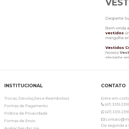
VEST
Desperte Su
Bem-vinda a
vestidos
ún
mergulhe em 
Vestidos C
Nossos
Vest
elegante sem
animada na 
frescas com 
Vestidos Mi
Os Vestidos 
INSTITUCIONAL
CONTATO
do escritóri
para um toq
todo o ano.
Trocas, Devoluções e Reembolsos
Entre em cont
(47) 3351-2391
Formas de Pagamento
Vestidos 
Para um imp
(47) 3351-239
Politica de Privacidade
são o epíto
contato@mi
Formas de Envio
incomparáve
De segunda a s
Avaliações da Loja