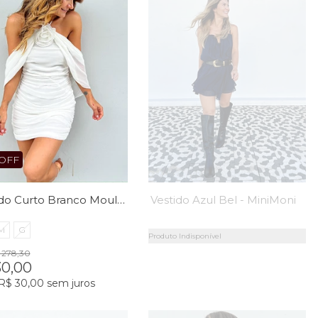
OFF
Vestido Curto Branco Moulin Rouge - MiniMoni
Vestido Azul Bel - MiniMoni
M
G
Produto Indisponível
 278,30
30,00
R$ 30,00
sem juros