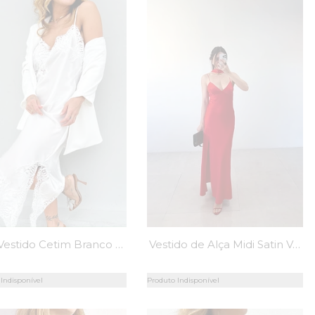
Mini Vestido Cetim Branco Rendado Chantilly - MiniMoni
Vestido de Alça Midi Satin Vermelho - MiniMoni
Indisponível
Produto Indisponível