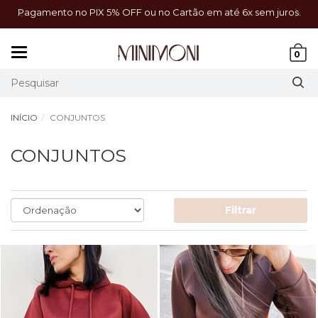
a!
Pagamento no PIX 5% OFF ou no Cartão em até 6x sem juros.
Mudar
0
navegação
INÍCIO
CONJUNTOS
CONJUNTOS
Filtrar