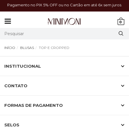
a!
Pagamento no PIX 5% OFF ou no Cartão em até 6x sem juros.
Mudar
0
navegação
INÍCIO
BLUSAS
TOP E CROPPED
INSTITUCIONAL
CONTATO
FORMAS DE PAGAMENTO
SELOS