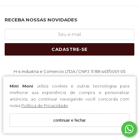
RECEBA NOSSAS NOVIDADES
CADASTRE-SE
H-4 Industria e Comercio LTDA / CNPJ: 11.169.447/0001-05
Endereço: Rua Lauro Muller, 59 Complemento: Fundos; Bairro:
Centro CEP: 88353-040 Município: Brusque Estado: Santa
Mini Moni
utiliza cookies e outras tecnologias para
Catarina
melhorar sua experiência de compra e personalizar
anúncios, ao continuar navegando você concorda com
nossa
Política de Privacidade
.
continuar e fechar