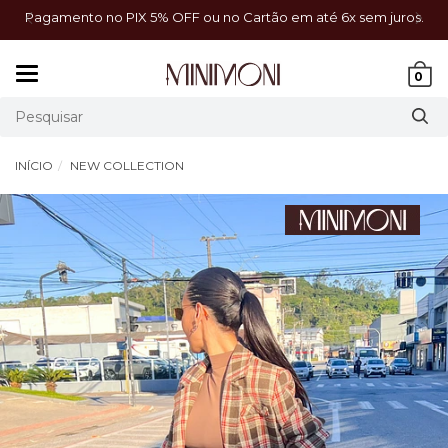
a!
Pagamento no PIX 5% OFF ou no Cartão em até 6x sem juros.
Mudar
0
navegação
INÍCIO
NEW COLLECTION