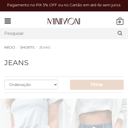
a!
Pagamento no PIX 5% OFF ou no Cartão em até 6x sem juros.
Mudar
0
navegação
INÍCIO
SHORTS
JEANS
JEANS
Filtrar