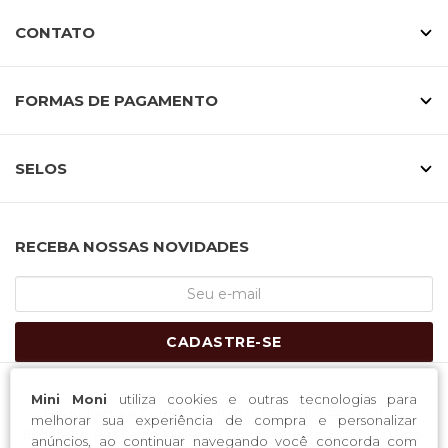
CONTATO
FORMAS DE PAGAMENTO
SELOS
RECEBA NOSSAS NOVIDADES
CADASTRE-SE
Mini Moni
utiliza cookies e outras tecnologias para
H-4 Industria e Comercio LTDA / CNPJ: 11.169.447/0001-05
melhorar sua experiência de compra e personalizar
Endereço: Rua Lauro Muller, 59 Complemento: Fundos; Bairro:
anúncios, ao continuar navegando você concorda com