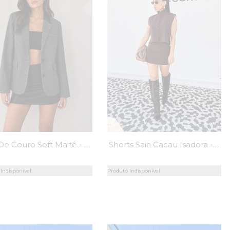
Saia De Couro Soft Maitê - MiniMoni
Shorts Saia Cacau Isadora - MiniMoni
Indisponível
Produto Indisponível