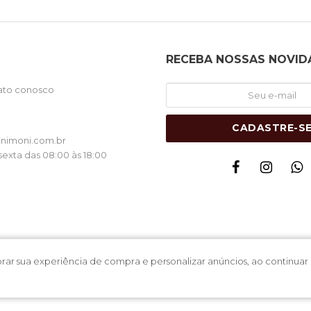
RECEBA NOSSAS NOVID
ato conosco
1
CADASTRE-S
nimoni.com.br
exta das 08:00 às 18:00
lhorar sua experiência de compra e personalizar anúncios, ao contin