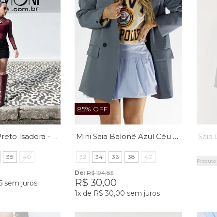
85% OFF
Shorts Saia Preto Isadora - MiniMoni
Mini Saia Balonê Azul Céu Chloe - Mini Moni
38
40
32
34
36
38
40
Produto 
De: 
R$ 194,85
R$ 30,00
6
sem juros
1x
de
R$ 30,00
sem juros