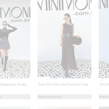
Shorts Saia Alfaiataria Anastasia - MiniMoni
Saia De Renda Marrom Yasmine - MiniMoni
el
Produto Indisponível
Produto 