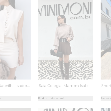
Shorts Saia Baunilha Isadora - MiniMoni
Saia Colegial Marrom Isabelle - MiniMoni
el
Produto Indisponível
Produto 