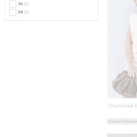
36
(2)
38
(2)
Produto Indisponív