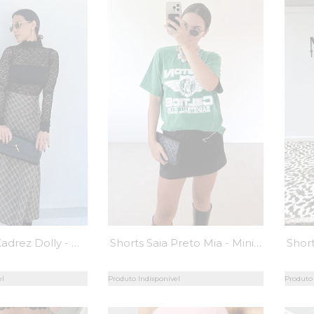
Saia Longa Xadrez Dolly - MiniMoni
Shorts Saia Preto Mia - MiniMoni
el
Produto Indisponível
Produto 