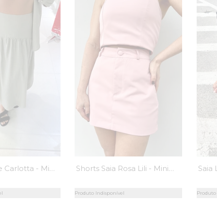
Saia Pistache Carlotta - MiniMoni
Shorts Saia Rosa Lili - MiniMoni
el
Produto Indisponível
Produto 