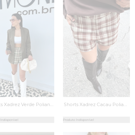
Shorts Xadrez Verde Polianna - MiniMoni
Shorts Xadrez Cacau Polianna - MiniMoni
Indisponível
Produto Indisponível