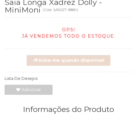
Saia Longa Xadrez Dolly -
MiniMoni
(
Cód.
SA5027-9880
)
OPS!
JÁ VENDEMOS TODO O ESTOQUE.
Avise-me quando disponível
Lista De Desejos
Adicionar
Informações do Produto