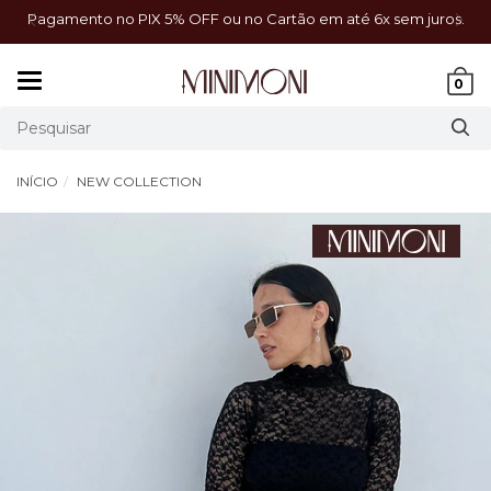
a!
Pagamento no PIX 5% OFF ou no Cartão em até 6x sem juros.
Mudar
0
navegação
INÍCIO
NEW COLLECTION