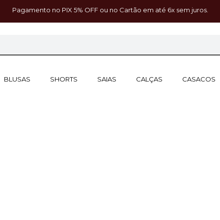
Pagamento no PIX 5% OFF ou no Cartão em até 6x sem juros.
BLUSAS
SHORTS
SAIAS
CALÇAS
CASACOS