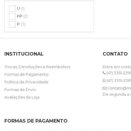
U
(1)
PP
(2)
P
(3)
INSTITUCIONAL
CONTATO
Trocas, Devoluções e Reembolsos
Entre em cont
(47) 3351-2391
Formas de Pagamento
(47) 3351-239
Politica de Privacidade
contato@mi
Formas de Envio
De segunda a s
Avaliações da Loja
FORMAS DE PAGAMENTO