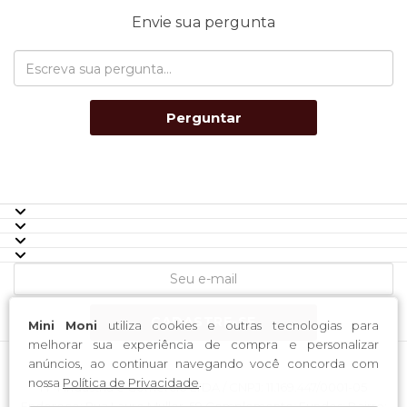
Envie sua pergunta
Perguntar
CADASTRE-SE
Mini Moni
utiliza cookies e outras tecnologias para
melhorar sua experiência de compra e personalizar
anúncios, ao continuar navegando você concorda com
nossa
Política de Privacidade
.
H-4 Industria e Comercio LTDA / CNPJ: 11.169.447/0001-05
Endereço: Rua Lauro Muller, 59 Complemento: Fundos; Bairro: