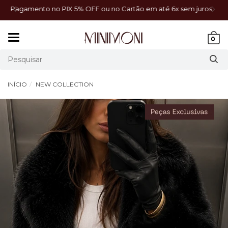
juros.
Frete grátis acima de R$499 para todo Brasil.
Mudar
0
navegação
INÍCIO
NEW COLLECTION