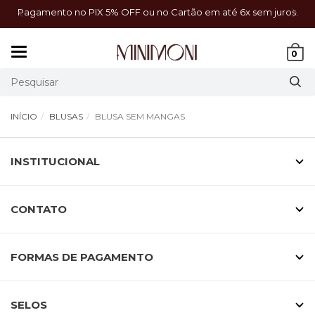
a!
Pagamento no PIX 5% OFF ou no Cartão em até 6x sem juros.
Mudar
0
navegação
INÍCIO
BLUSAS
BLUSA SEM MANGAS
INSTITUCIONAL
CONTATO
FORMAS DE PAGAMENTO
SELOS