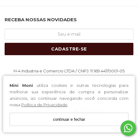
RECEBA NOSSAS NOVIDADES
CADASTRE-SE
H-4 Industria e Comercio LTDA / CNPJ: 11.169.447/0001-05
Endereço: Rua Lauro Muller, 59 Complemento: Fundos; Bairro:
Centro CEP: 88353-040 Município: Brusque Estado: Santa
Mini Moni
utiliza cookies e outras tecnologias para
Catarina
melhorar sua experiência de compra e personalizar
anúncios, ao continuar navegando você concorda com
nossa
Política de Privacidade
.
continuar e fechar