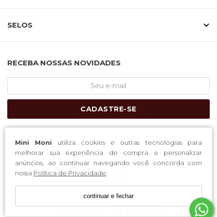
SELOS
RECEBA NOSSAS NOVIDADES
CADASTRE-SE
Mini Moni
utiliza cookies e outras tecnologias para
H-4 Industria e Comercio LTDA / CNPJ: 11.169.447/0001-05
melhorar sua experiência de compra e personalizar
Endereço: Rua Lauro Muller, 59 Complemento: Fundos; Bairro:
anúncios, ao continuar navegando você concorda com
Centro CEP: 88353-040 Município: Brusque Estado: Santa
nossa
Política de Privacidade
.
Catarina
continuar e fechar