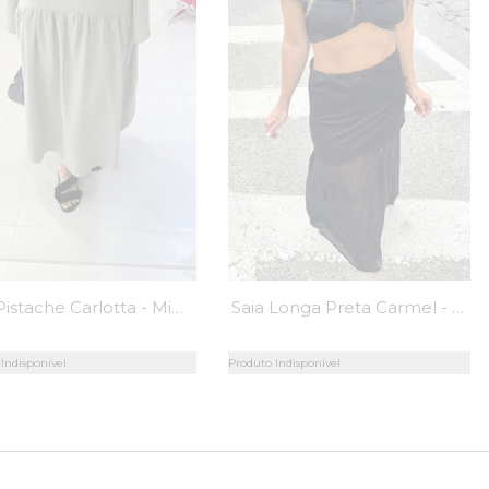
Saia Pistache Carlotta - MiniMoni
Saia Longa Preta Carmel - MiniMoni
Indisponível
Produto Indisponível