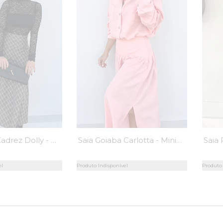
Saia Longa Xadrez Dolly - MiniMoni
Saia Goiaba Carlotta - MiniMoni
el
Produto Indisponível
Produto 