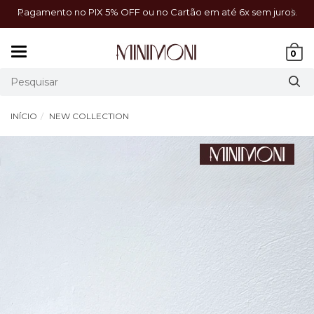
a!
Pagamento no PIX 5% OFF ou no Cartão em até 6x sem juros.
Mudar
0
navegação
INÍCIO
NEW COLLECTION