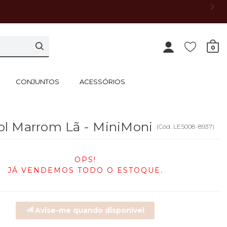
0
CONJUNTOS
ACESSÓRIOS
ol Marrom Lã - MiniMoni
(
Cód.
LE5008-8937
)
OPS!
JÁ VENDEMOS TODO O ESTOQUE.
Avise-me quando disponível