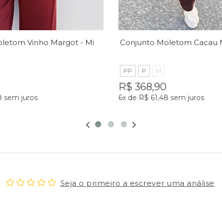
Conjunto Moletom Vinho Margot - MiniMoni
PP
P
M
R$ 368,90
8
sem juros
6x
de
R$ 61,48
sem juros
Seja o primeiro a escrever uma análise