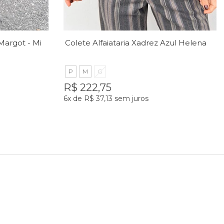
Conjunto Moletom Cacau Margot - MiniMoni
Colete Alfaiataria Xadrez Azul Helena - MiniMoni
P
M
G
R$ 222,75
6x
de
R$ 37,13
sem juros