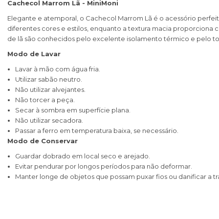
Cachecol Marrom Lã - MiniMoni
Elegante e atemporal, o Cachecol Marrom Lã é o acessório perfe
diferentes cores e estilos, enquanto a textura macia proporciona c
de lã são conhecidos pelo excelente isolamento térmico e pelo to
Modo de Lavar
Lavar à mão com água fria.
Utilizar sabão neutro.
Não utilizar alvejantes.
Não torcer a peça.
Secar à sombra em superfície plana.
Não utilizar secadora.
Passar a ferro em temperatura baixa, se necessário.
Modo de Conservar
Guardar dobrado em local seco e arejado.
Evitar pendurar por longos períodos para não deformar.
Manter longe de objetos que possam puxar fios ou danificar a t