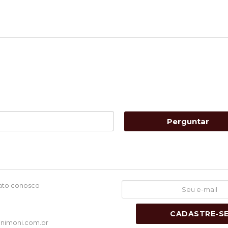
Perguntar
ato conosco
1
CADASTRE-S
nimoni.com.br