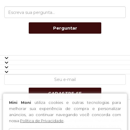
Perguntar
CADASTRE-SE
Mini Moni
utiliza cookies e outras tecnologias para
melhorar sua experiência de compra e personalizar
H-4 Industria e Comercio LTDA / CNPJ: 11.169.447/0001-05
anúncios, ao continuar navegando você concorda com
Endereço: Rua Lauro Muller, 59 Complemento: Fundos; Bairro:
nossa
Política de Privacidade
.
Centro CEP: 88353-040 Município: Brusque Estado: Santa