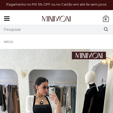
a!
Pagamento no PIX 5% OFF ou no Cartão em até 6x sem juros.
Mudar
0
navegação
INÍCIO