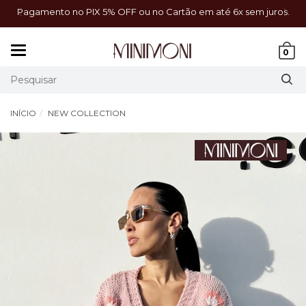
a!
Pagamento no PIX 5% OFF ou no Cartão em até 6x sem juros.
Mudar
0
navegação
INÍCIO
NEW COLLECTION