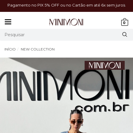
a!
Pagamento no PIX 5% OFF ou no Cartão em até 6x sem juros.
Mudar
0
navegação
INÍCIO
NEW COLLECTION