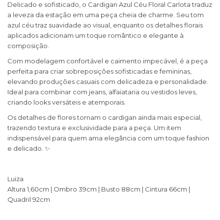
Delicado e sofisticado, o Cardigan Azul Céu Floral Carlota traduz
a leveza da estação em uma peça cheia de charme. Seu tom
azul céu traz suavidade ao visual, enquanto os detalhes florais
aplicados adicionam um toque romântico e elegante à
composição.
Com modelagem confortável e caimento impecável, é a peça
perfeita para criar sobreposições sofisticadas e femininas,
elevando produções casuais com delicadeza e personalidade.
Ideal para combinar com jeans, alfaiataria ou vestidos leves,
criando looks versáteis e atemporais.
Os detalhes de flores tornam o cardigan ainda mais especial,
trazendo textura e exclusividade para a peça. Um item
indispensável para quem ama elegância com um toque fashion
e delicado. ✨
Luiza
Altura 1,60cm | Ombro 39cm | Busto 88cm | Cintura 66cm |
Quadril 92cm