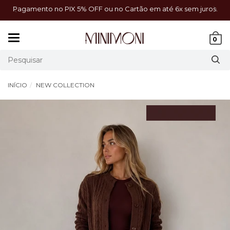
o em até 6x sem juros.
Frete grátis acima de R$499 para t
Mudar
0
navegação
INÍCIO
NEW COLLECTION