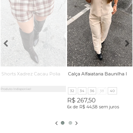
Shorts Xadrez Cacau Polianna - MiniMoni
Calça Alfaiataria Baunilha Isadora - MiniMoni
Produto Indisponível
32
34
36
38
40
R$ 267,50
6x
de
R$ 44,58
sem juros