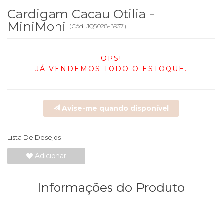
Cardigam Cacau Otilia -
MiniMoni
(
Cód.
JQ5028-8937
)
OPS!
JÁ VENDEMOS TODO O ESTOQUE.
Avise-me quando disponível
Lista De Desejos
Adicionar
Informações do Produto