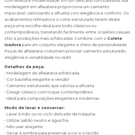
com leveza e modernidade. Em um delicado tom baunilha, sua
modelagem em alfaiataria proporciona um caimento
impecável, valorizando a silhueta com elegância e conforto. Os
acabamentos refinados e o corte estruturado fazem desta
peça uma escolha ideal para looks clássicos ou
contemporâneos, transitando facilmente entre ocasiões casuais
chic e produções mais sofisticadas. Combine com o
Colete
Isadora
para um conjunto elegante e cheio de personalidade.
Peças de alfaiataria costumam priorizar caimento estruturado,
elegância e versatilidade no vestir.
Detalhes da peça:
• Modelagem de alfaiataria sofisticada
• Cor baunilha elegante e versátil
• Caimento estruturado que valoriza a silhueta
• Design clássico com toque contemporâneo
• Ideal para composições elegantes e modernas
Modo de lavar e conservar:
• Lavar à mão ou no ciclo delicado da máquina
• Utilizar sabão neutro e água fria
• Não usar alvejante
• Secar à sombra para preservar a cor e o tecido