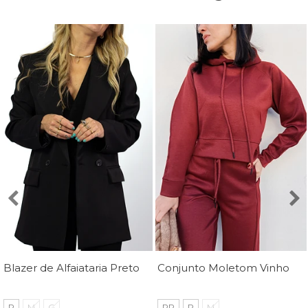
Blazer de Alfaiataria Preto Luana - Mini Moni
Conjunto Moletom Vinho Margot - MiniMoni
P
M
G
PP
P
M