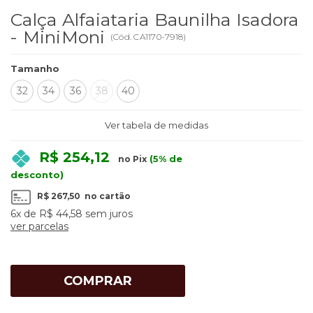
Calça Alfaiataria Baunilha Isadora
- MiniMoni
(
Cód.
CA1170-7918
)
Tamanho
32
34
36
38
40
Ver tabela de medidas
R$ 254,12
(5% de
no Pix
desconto)
R$ 267,50
no cartão
6x
de
R$ 44,58
sem juros
ver parcelas
COMPRAR