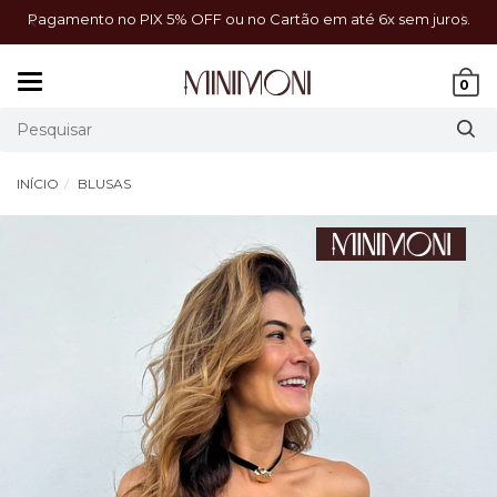
a!
Pagamento no PIX 5% OFF ou no Cartão em até 6x sem juros.
Mudar
0
navegação
INÍCIO
BLUSAS