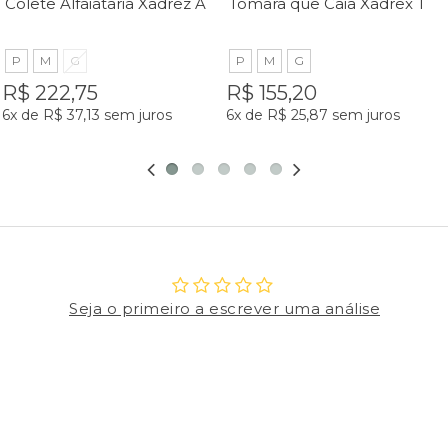
Colete Alfaiataria Xadrez Azul Helena - MiniMoni
Tomara que Caia Xadrex Taisa - MiniMoni
P
M
G
P
M
G
R$ 222,75
R$ 155,20
6x
de
R$ 37,13
sem juros
6x
de
R$ 25,87
sem juros
Seja o primeiro a escrever uma análise