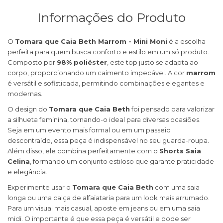
Informações do Produto
O
Tomara que Caia Beth Marrom - Mini Moni
é a escolha
perfeita para quem busca conforto e estilo em um só produto.
Composto por
98% poliéster
, este top justo se adapta ao
corpo, proporcionando um caimento impecável. A cor
marrom
é versátil e sofisticada, permitindo combinações elegantes e
modernas.
O design do
Tomara que Caia Beth
foi pensado para valorizar
a silhueta feminina, tornando-o ideal para diversas ocasiões.
Seja em um evento mais formal ou em um passeio
descontraído, essa peça é indispensável no seu guarda-roupa.
Além disso, ele combina perfeitamente com o
Shorts Saia
Celina
, formando um conjunto estiloso que garante praticidade
e elegância.
Experimente usar o
Tomara que Caia Beth
com uma saia
longa ou uma calça de alfaiataria para um look mais arrumado.
Para um visual mais casual, aposte em jeans ou em uma saia
midi. O importante é que essa peça é versátil e pode ser