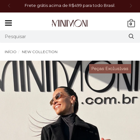
.
Frete grátis acima de R$499 para todo Brasil.
Mudar
0
navegação
INÍCIO
NEW COLLECTION