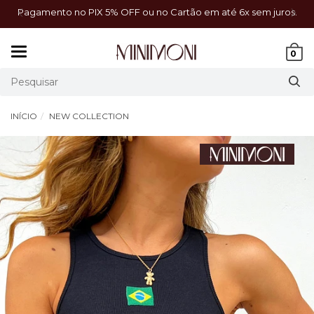
a!
Pagamento no PIX 5% OFF ou no Cartão em até 6x sem juros.
Mudar
0
navegação
INÍCIO
NEW COLLECTION