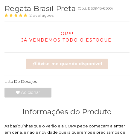
Regata Brasil Preta
(
Cód.
BS0948-6500
)
2
avaliações
OPS!
JÁ VENDEMOS TODO O ESTOQUE.
Avise-me quando disponível
Lista De Desejos
Adicionar
Informações do Produto
As basiquinhas que o verão e a COPA pede começam a entrar
em cena, e não é novidade que já queremos e precisamos de