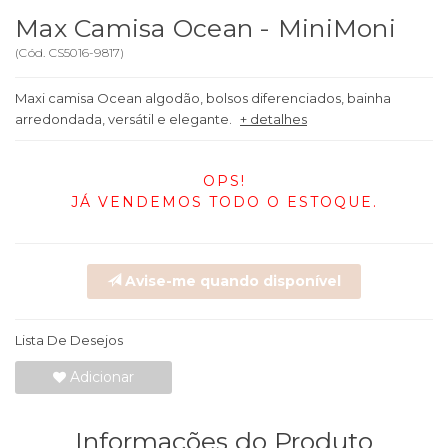
Max Camisa Ocean - MiniMoni
(
Cód.
CS5016-9817
)
Maxi camisa Ocean algodão, bolsos diferenciados, bainha
arredondada, versátil e elegante.
+ detalhes
OPS!
JÁ VENDEMOS TODO O ESTOQUE.
Avise-me quando disponível
Lista De Desejos
Adicionar
Informações do Produto