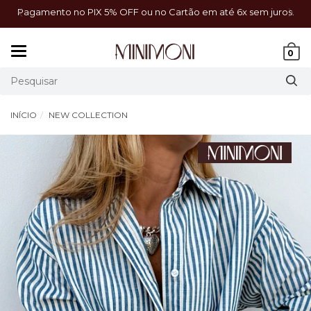
a!
Pagamento no PIX 5% OFF ou no Cartão em até 6x sem juros.
Mudar
0
navegação
INÍCIO
NEW COLLECTION