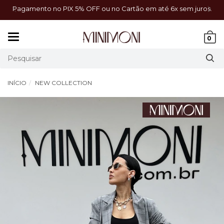
a!
Pagamento no PIX 5% OFF ou no Cartão em até 6x sem juros.
Mudar
0
navegação
INÍCIO
NEW COLLECTION