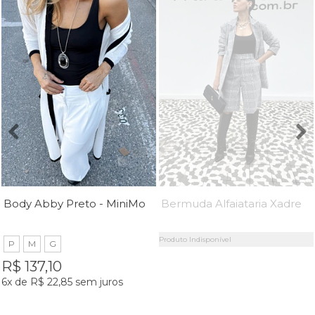
Body Abby Preto - MiniMoni
Bermuda Alfaiataria Xadrez Polly - MiniMoni
Produto Indisponível
P
M
G
R$ 137,10
6x
de
R$ 22,85
sem juros