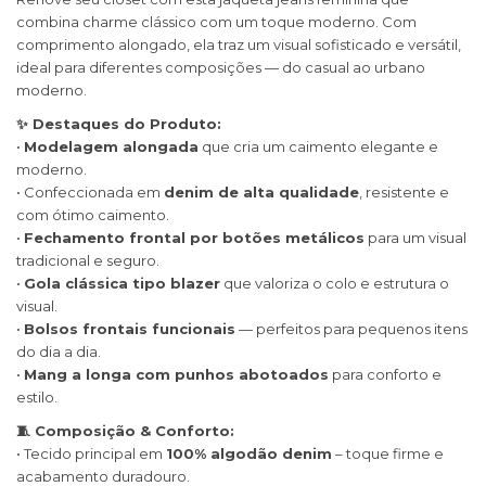
combina charme clássico com um toque moderno. Com
comprimento alongado, ela traz um visual sofisticado e versátil,
ideal para diferentes composições — do casual ao urbano
moderno.
✨ Destaques do Produto:
•
Modelagem alongada
que cria um caimento elegante e
moderno.
• Confeccionada em
denim de alta qualidade
, resistente e
com ótimo caimento.
•
Fechamento frontal por botões metálicos
para um visual
tradicional e seguro.
•
Gola clássica tipo blazer
que valoriza o colo e estrutura o
visual.
•
Bolsos frontais funcionais
— perfeitos para pequenos itens
do dia a dia.
•
Mang a longa com punhos abotoados
para conforto e
estilo.
🧵 Composição & Conforto:
• Tecido principal em
100% algodão denim
– toque firme e
acabamento duradouro.