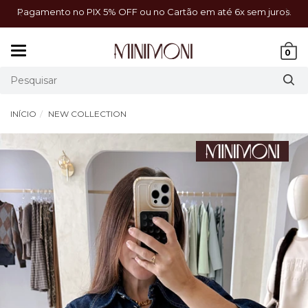
a!
Pagamento no PIX 5% OFF ou no Cartão em até 6x sem juros.
Mudar
0
navegação
INÍCIO
NEW COLLECTION