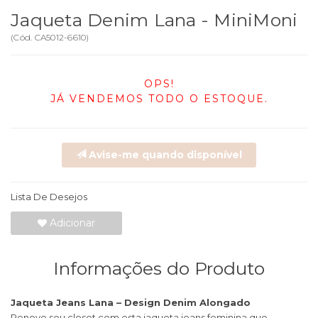
Jaqueta Denim Lana - MiniMoni
(
Cód.
CA5012-6610
)
OPS!
JÁ VENDEMOS TODO O ESTOQUE.
Avise-me quando disponível
Lista De Desejos
Adicionar
Informações do Produto
Jaqueta Jeans Lana – Design Denim Alongado
Renove seu closet com esta jaqueta jeans feminina que