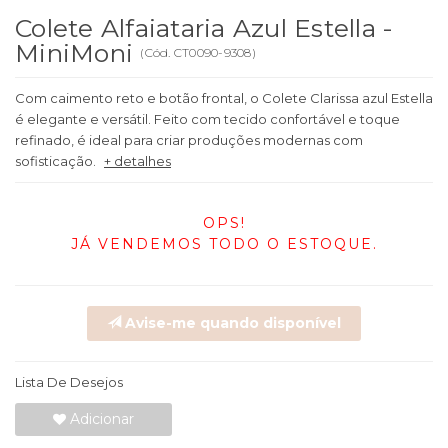
Colete Alfaiataria Azul Estella -
MiniMoni
(
Cód.
CT0090-9308
)
Com caimento reto e botão frontal, o Colete Clarissa azul Estella
é elegante e versátil. Feito com tecido confortável e toque
refinado, é ideal para criar produções modernas com
sofisticação.
+ detalhes
OPS!
JÁ VENDEMOS TODO O ESTOQUE.
Avise-me quando disponível
Lista De Desejos
Adicionar