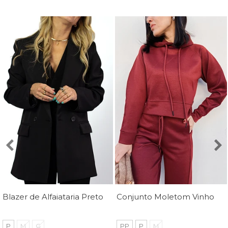
Blazer de Alfaiataria Preto Luana - Mini Moni
Conjunto Moletom Vinho Margot - MiniMoni
P
M
G
PP
P
M