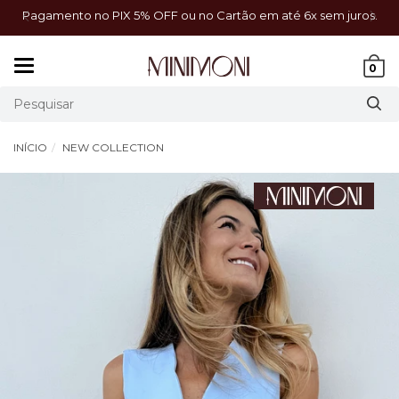
a!
Pagamento no PIX 5% OFF ou no Cartão em até 6x sem juros.
Mudar
0
navegação
INÍCIO
NEW COLLECTION