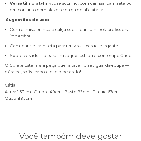
Versátil no styling:
use sozinho, com camisa, camiseta ou
em conjunto com blazer e calça de alfaiataria.
Sugestões de uso:
Com camisa branca e calça social para um look profissional
impecável.
Com jeans e camiseta para um visual casual elegante.
Sobre vestido liso para um toque fashion e contemporâneo.
O Colete Estella é a peça que faltava no seu guarda-roupa —
clássico, sofisticado e cheio de estilo!
Cátia
Altura 1,53cm | Ombro 40cm | Busto 83cm | Cintura 67cm |
Quadril 95cm
Você também deve gostar