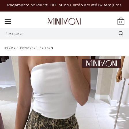
a!
Pagamento no PIX 5% OFF ou no Cartão em até 6x sem juros.
Mudar
0
navegação
INÍCIO
NEW COLLECTION