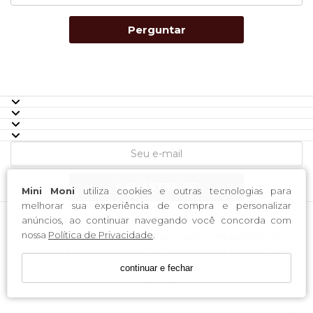
Perguntar
CADASTRE-SE
Mini Moni
utiliza cookies e outras tecnologias para
melhorar sua experiência de compra e personalizar
anúncios, ao continuar navegando você concorda com
nossa
Política de Privacidade
.
H-4 Industria e Comercio LTDA / CNPJ: 11.169.447/0001-05
Endereço: Rua Lauro Muller, 59 Complemento: Fundos; Bairro:
Centro CEP: 88353-040 Município: Brusque Estado: Santa
continuar e fechar
Catarina