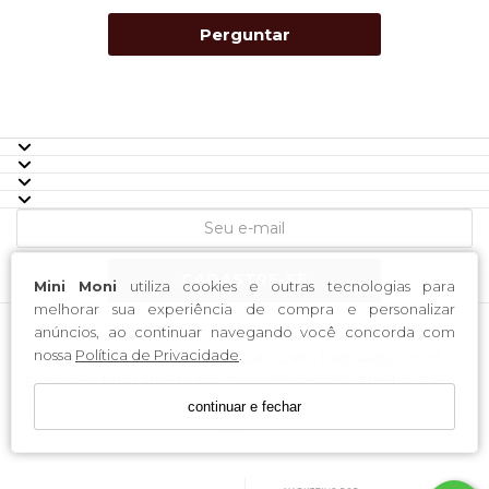
Perguntar
CADASTRE-SE
Mini Moni
utiliza cookies e outras tecnologias para
melhorar sua experiência de compra e personalizar
anúncios, ao continuar navegando você concorda com
nossa
Política de Privacidade
.
H-4 Industria e Comercio LTDA / CNPJ: 11.169.447/0001-05
Endereço: Rua Lauro Muller, 59 Complemento: Fundos; Bairro:
Centro CEP: 88353-040 Município: Brusque Estado: Santa
continuar e fechar
Catarina