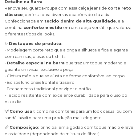
Detalhe na Barra
Renove seu guarda-roupa com essa calça jeans de
corte reto
clássico
, perfeita para diversas ocasiões do dia a dia.
Confeccionada em
tecido denim de alta qualidade
, ela
combina
conforto e estilo
em uma peça versátil que valoriza
diferentes tipos de looks.
✨
Destaques do produto:
• Modelagem corte reto que alonga a silhueta e fica elegante
com camisas, blusas ou t-shirts.
•
Detalhe especial na barra
que traz um toque moderno e
garante um visual exclusivo à peça.
• Cintura média que se ajusta de forma confortável ao corpo.
• Bolsos funcionais frontal e traseiro.
• Fechamento tradicional por zíper e botão.
• Tecido resistente com excelente durabilidade para o uso do
dia a dia.
💡
Como usar:
combina com tênis para um look casual ou com
sandália/salto para uma produção mais elegante.
📏
Composição:
principal em algodão com toque macio e leve
elasticidade (dependendo da mistura de fibras).