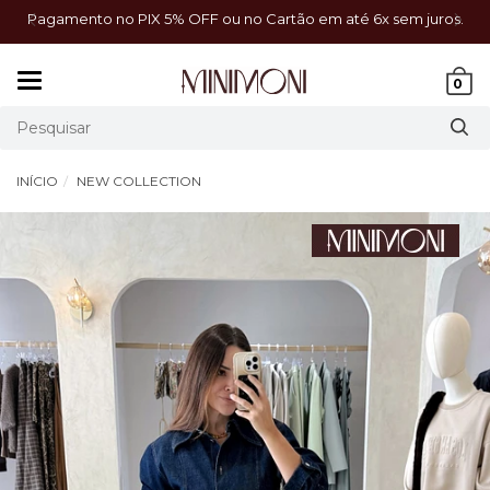
a!
Pagamento no PIX 5% OFF ou no Cartão em até 6x sem juros.
Mudar
0
navegação
INÍCIO
NEW COLLECTION