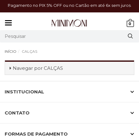
a!
Pagamento no PIX 5% OFF ou no Cartão em até 6x sem juros.
Mudar
0
navegação
INÍCIO
CALÇAS
Navegar por
CALÇAS
INSTITUCIONAL
CONTATO
FORMAS DE PAGAMENTO