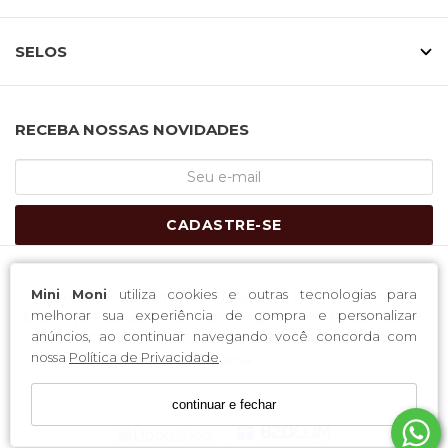
SELOS
RECEBA NOSSAS NOVIDADES
CADASTRE-SE
Mini Moni
utiliza cookies e outras tecnologias para
H-4 Industria e Comercio LTDA / CNPJ: 11.169.447/0001-05
melhorar sua experiência de compra e personalizar
Endereço: Rua Lauro Muller, 59 Complemento: Fundos; Bairro:
anúncios, ao continuar navegando você concorda com
Centro CEP: 88353-040 Município: Brusque Estado: Santa
nossa
Política de Privacidade
.
Catarina
continuar e fechar