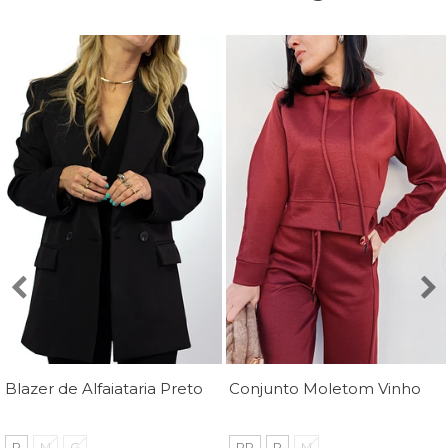
Blazer de Alfaiataria Preto Luana - Mini Moni
Conjunto Moletom Vinho Margot - MiniMoni
P
M
G
PP
P
M