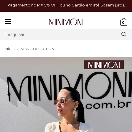
a!
Pagamento no PIX 5% OFF ou no Cartão em até 6x sem juros.
Mudar
0
navegação
INÍCIO
NEW COLLECTION