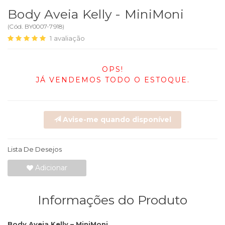
Body Aveia Kelly - MiniMoni
(
Cód.
BY0007-7918
)
1
avaliação
OPS!
JÁ VENDEMOS TODO O ESTOQUE.
Avise-me quando disponível
Lista De Desejos
Adicionar
Informações do Produto
Body Aveia Kelly – MiniMoni