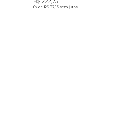
R$ 222,75
6x
de
R$ 37,13
sem juros