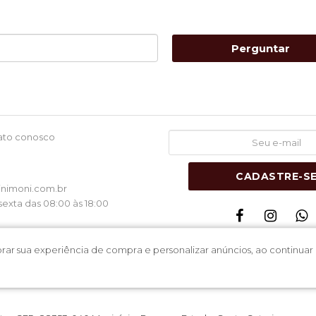
Perguntar
ato conosco
1
CADASTRE-S
nimoni.com.br
exta das 08:00 às 18:00
lhorar sua experiência de compra e personalizar anúncios, ao contin