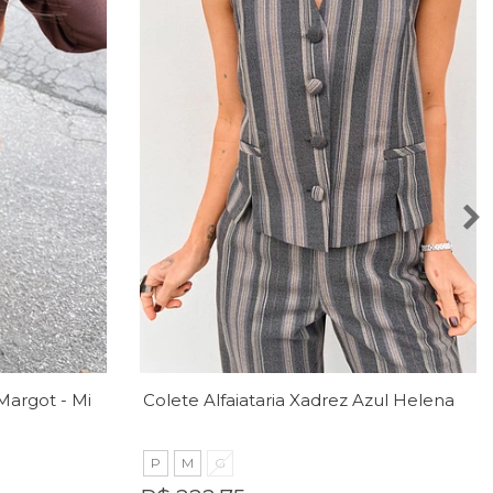
Conjunto Moletom Cacau Margot - MiniMoni
Colete Alfaiataria Xadrez Azul Helena - MiniMoni
P
M
G