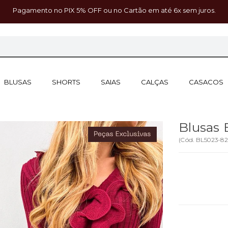
Pagamento no PIX 5% OFF ou no Cartão em até 6x sem juros.
BLUSAS
SHORTS
SAIAS
CALÇAS
CASACOS
Blusas 
(
Cód.
BL5023-8