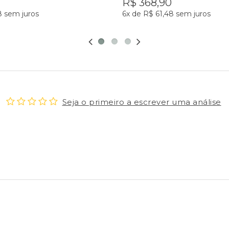
R$ 368,90
8
sem juros
6x
de
R$ 61,48
sem juros
Seja o primeiro a escrever uma análise