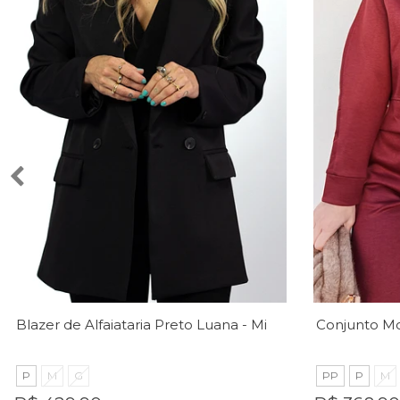
Blazer de Alfaiataria Preto Luana - Mini Moni
P
M
G
PP
P
M