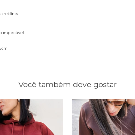
a retilínea
to impecável.
95cm
Você também deve gostar