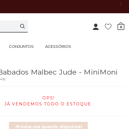
0
CONJUNTOS
ACESSÓRIOS
Babados Malbec Jude - MiniMoni
249
)
OPS!
JÁ VENDEMOS TODO O ESTOQUE.
Avise-me quando disponível