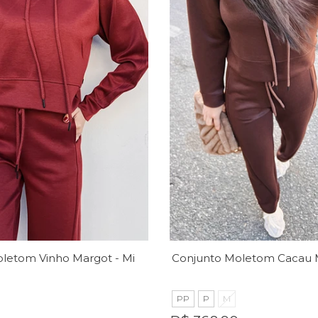
Conjunto Moletom Vinho Margot - MiniMoni
PP
P
M