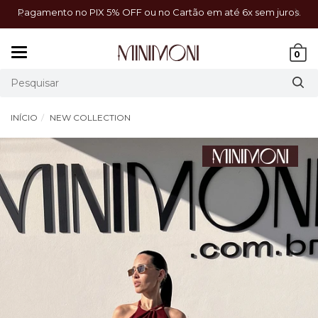
a!
Pagamento no PIX 5% OFF ou no Cartão em até 6x sem juros.
Mudar
0
navegação
INÍCIO
NEW COLLECTION