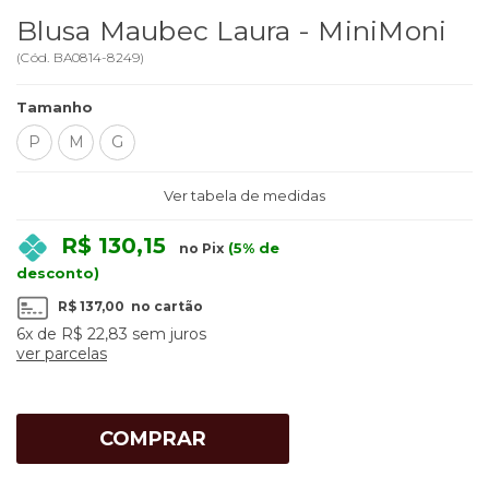
Blusa Maubec Laura - MiniMoni
(
Cód.
BA0814-8249
)
Tamanho
P
M
G
Ver tabela de medidas
R$ 130,15
(5% de
no Pix
desconto)
R$ 137,00
no cartão
6x
de
R$ 22,83
sem juros
ver parcelas
COMPRAR