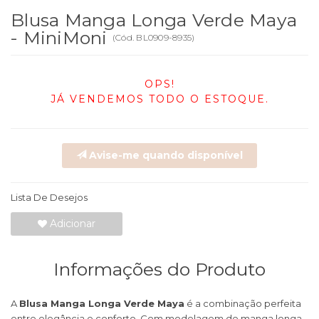
Blusa Manga Longa Verde Maya
- MiniMoni
(
Cód.
BL0909-8935
)
OPS!
JÁ VENDEMOS TODO O ESTOQUE.
Avise-me quando disponível
Lista De Desejos
Adicionar
Informações do Produto
A
Blusa Manga Longa Verde Maya
é a combinação perfeita
entre elegância e conforto. Com modelagem de manga longa