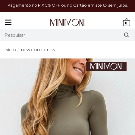
a!
Pagamento no PIX 5% OFF ou no Cartão em até 6x sem juros.
Mudar
0
navegação
INÍCIO
NEW COLLECTION