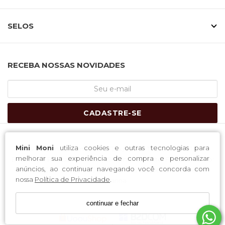
SELOS
RECEBA NOSSAS NOVIDADES
CADASTRE-SE
Mini Moni
utiliza cookies e outras tecnologias para
H-4 Industria e Comercio LTDA / CNPJ: 11.169.447/0001-05
melhorar sua experiência de compra e personalizar
Endereço: Rua Lauro Muller, 59 Complemento: Fundos; Bairro:
anúncios, ao continuar navegando você concorda com
Centro CEP: 88353-040 Município: Brusque Estado: Santa
nossa
Política de Privacidade
.
Catarina
continuar e fechar