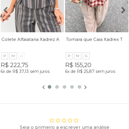
Colete Alfaiataria Xadrez Azul Helena - MiniMoni
Tomara que Caia Xadrex Taisa - MiniMoni
P
M
G
P
M
G
R$ 222,75
R$ 155,20
6x
de
R$ 37,13
sem juros
6x
de
R$ 25,87
sem juros
Seja o primeiro a escrever uma análise