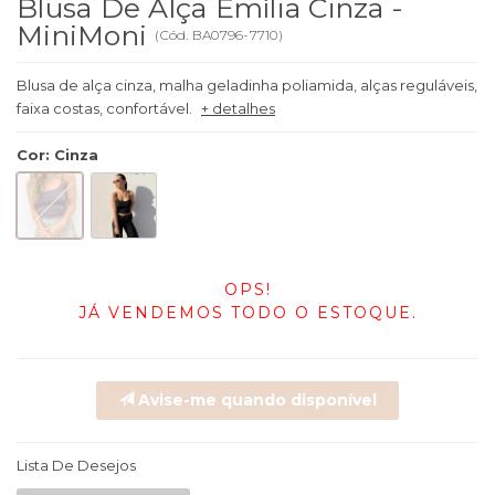
Blusa De Alça Emília Cinza -
MiniMoni
(
Cód.
BA0796-7710
)
Blusa de alça cinza, malha geladinha poliamida, alças reguláveis,
faixa costas, confortável.
+ detalhes
Cor
:
Cinza
OPS!
JÁ VENDEMOS TODO O ESTOQUE.
Avise-me quando disponível
Lista De Desejos