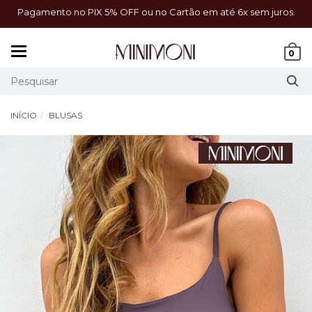
a!
Pagamento no PIX 5% OFF ou no Cartão em até 6x sem juros.
Mudar
0
navegação
INÍCIO
BLUSAS