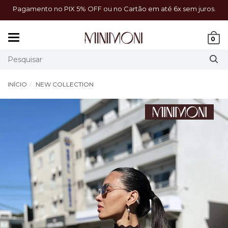
a!
Pagamento no PIX 5% OFF ou no Cartão em até 6x sem juros.
Mudar
0
navegação
INÍCIO
NEW COLLECTION