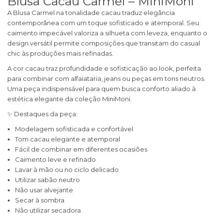
Blusa Cacau Carmel – MiniMoni
A Blusa Carmel na tonalidade cacau traduz elegância
contemporânea com um toque sofisticado e atemporal. Seu
caimento impecável valoriza a silhueta com leveza, enquanto o
design versátil permite composições que transitam do casual
chic às produções mais refinadas.
A cor cacau traz profundidade e sofisticação ao look, perfeita
para combinar com alfaiataria, jeans ou peças em tons neutros.
Uma peça indispensável para quem busca conforto aliado à
estética elegante da coleção MiniMoni.
✨ Destaques da peça:
Modelagem sofisticada e confortável
Tom cacau elegante e atemporal
Fácil de combinar em diferentes ocasiões
Caimento leve e refinado
Lavar à mão ou no ciclo delicado
Utilizar sabão neutro
Não usar alvejante
Secar à sombra
Não utilizar secadora