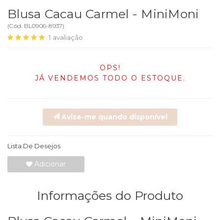
Blusa Cacau Carmel - MiniMoni
(
Cód.
BL0906-8937
)
1
avaliação
OPS!
JÁ VENDEMOS TODO O ESTOQUE.
Avise-me quando disponível
Lista De Desejos
Adicionar
Informações do Produto